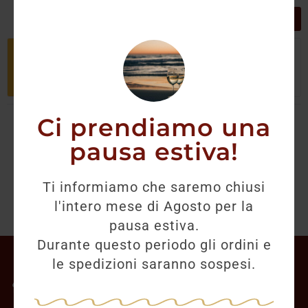
GRIGLIA
LISTA
Non è stato trovato nessun prodotto
che corrisponde alla tua selezione.
Ci prendiamo una
pausa estiva!
Ti informiamo che saremo chiusi
l'intero mese di Agosto per la
pausa estiva.
Durante questo periodo gli ordini e
Il mio account
le spedizioni saranno sospesi.
Offerte