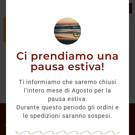
GRIGLIA
LISTA
Non è stato trovato nessun prodotto
che corrisponde alla tua selezione.
Ci prendiamo una
pausa estiva!
Ti informiamo che saremo chiusi
l'intero mese di Agosto per la
pausa estiva.
Durante questo periodo gli ordini e
Il mio account
le spedizioni saranno sospesi.
Offerte