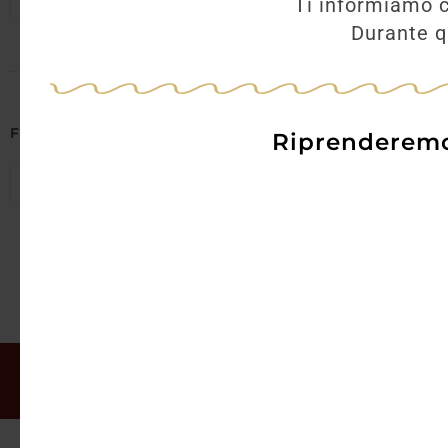
Seleziona regioni
Ti informiamo c
Durante qu
AGGI
Filtra per Abbinamenti
Riprenderemo 
Seleziona abbinamenti
Il mio account
Offerte