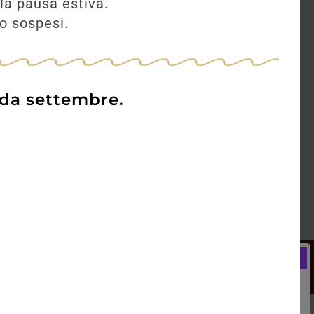
la pausa estiva.
no sospesi.
 da settembre.
Newsletter
Registrati e ricevi subito un
LCOME BONUS del 5% di SCONTO
rai utilizzare sin dal tuo primo acquisto.