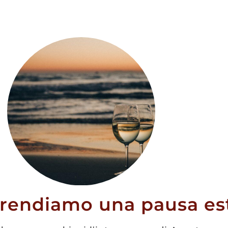
Y S.Release
cl
prendiamo una pausa est
00
€