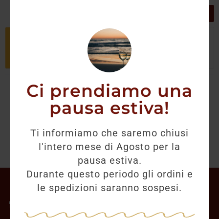
GRIGLIA
LISTA
Non è stato trovato nessun prodotto
che corrisponde alla tua selezione.
Ci prendiamo una
pausa estiva!
Ti informiamo che saremo chiusi
l'intero mese di Agosto per la
pausa estiva.
Durante questo periodo gli ordini e
Il mio account
le spedizioni saranno sospesi.
Offerte