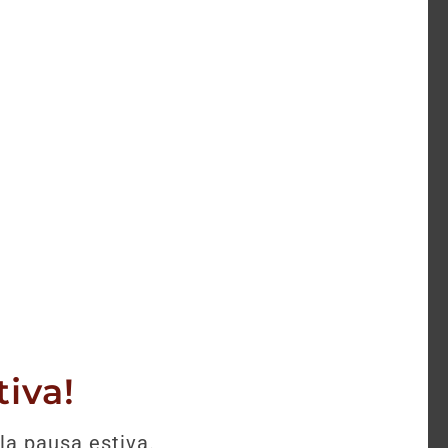
selezione.
iva!
la pausa estiva.