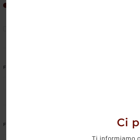
Non è 
29
€
—
29
€
Mostra solo offerte
Filtra per Cantina
Seleziona cantine
Ci 
Filtra per Regione
Ti informiamo c