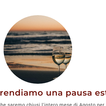
stato trovato nessun prodotto che corrisponde alla tua 
prendiamo una pausa est
he saremo chiusi l'intero mese di Agosto per 