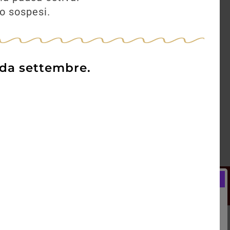
no sospesi.
 da settembre.
Newsletter
Registrati e ricevi subito un
LCOME BONUS del 5% di SCONTO
rai utilizzare sin dal tuo primo acquisto.
kie Policy
Blog