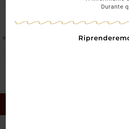
Seleziona regioni
Durante qu
Riprenderemo 
Filtra per Abbinamenti
Seleziona abbinamenti
Il mio account
Offerte
Chi siamo
Gift