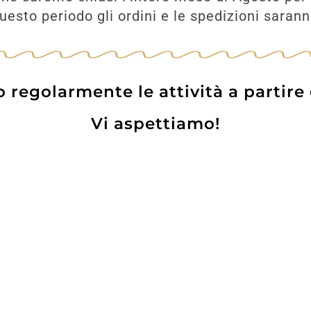
esto periodo gli ordini e le spedizioni saran
regolarmente le attività a partire
Vi aspettiamo!
Prodotti
Contatti
WE
Lo pot
 Card
Informazioni Utili
Privacy Policy
Coo