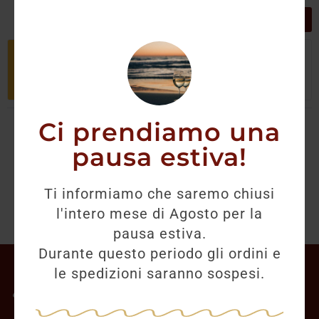
GRIGLIA
LISTA
Non è stato trovato nessun prodotto
che corrisponde alla tua selezione.
Ci prendiamo una
pausa estiva!
Ti informiamo che saremo chiusi
l'intero mese di Agosto per la
pausa estiva.
Durante questo periodo gli ordini e
Il mio account
le spedizioni saranno sospesi.
Offerte