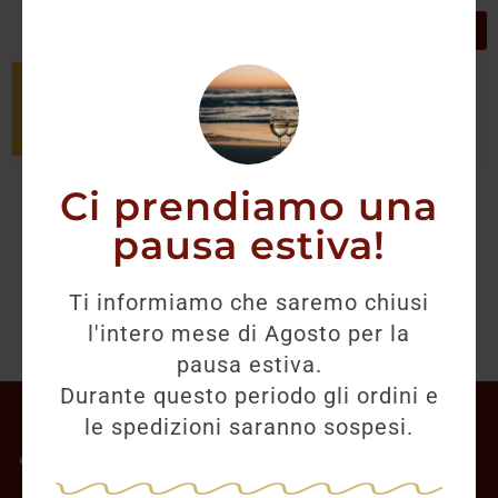
GRIGLIA
LISTA
Non è stato trovato nessun prodotto
che corrisponde alla tua selezione.
Ci prendiamo una
pausa estiva!
Ti informiamo che saremo chiusi
l'intero mese di Agosto per la
pausa estiva.
Durante questo periodo gli ordini e
Il mio account
le spedizioni saranno sospesi.
Offerte