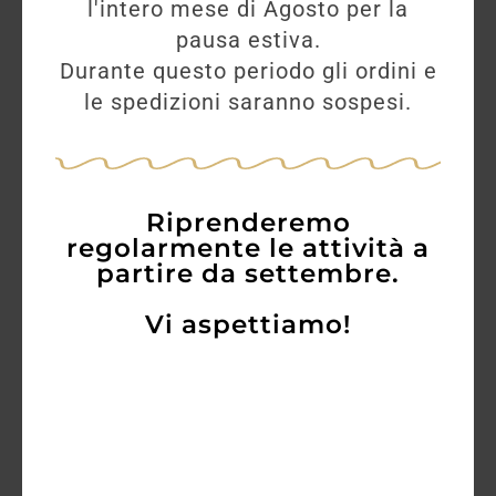
l'intero mese di Agosto per la
pausa estiva.
Il whisky giapponese si abbina
Durante questo periodo gli ordini e
perfettamente a diverse preparazioni
le spedizioni saranno sospesi.
gastronomiche:
Sushi e piatti di pesce:
il suo
Riprenderemo
equilibrio non copre i sapori delicati.
regolarmente le attività a
partire da settembre.
Carni bianche e arrosti leggeri:
Vi aspettiamo!
esalta la succosità senza sovrastarla.
Dolci:
ottimo con cioccolato fondente,
frutta secca o dessert al miele e
caramello.