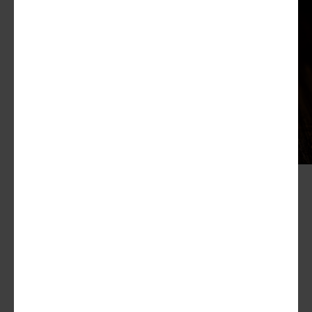
Degustazio
ne
Come degustare il whisky
giapponese