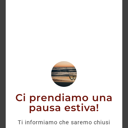
Highball:
miscelato con acqua
frizzante e ghiaccio, fresco e versatile,
ottimo per aperitivi o pasti leggeri.
Abbinamenti con cibo e
Ci prendiamo una
dolci
pausa estiva!
Ti informiamo che saremo chiusi