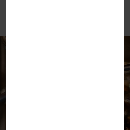
bottiglia.
Ora che sai come degustare
un whisky giapponese, puoi
farne scorta! Scopri la
selezione
Primewine
e inizia
a progettare le tue cene