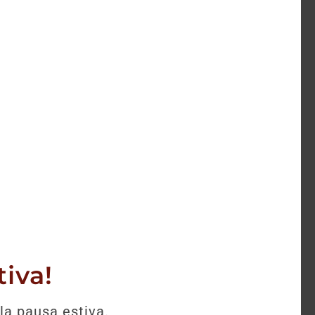
selezione.
iva!
la pausa estiva.