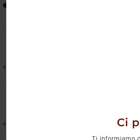
Non è 
13
€
—
28
€
Mostra solo offerte
Filtra per Cantina
Seleziona cantine
Ci 
Filtra per Regione
Ti informiamo c