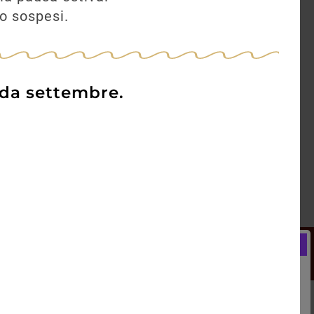
no sospesi.
 da settembre.
Newsletter
Registrati e ricevi subito un
LCOME BONUS del 5% di SCONTO
rai utilizzare sin dal tuo primo acquisto.
kie Policy
Blog