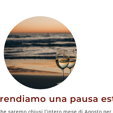
stato trovato nessun prodotto che corrisponde alla tua 
prendiamo una pausa est
he saremo chiusi l'intero mese di Agosto per 