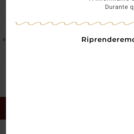
Seleziona regioni
Durante qu
Riprenderemo 
Filtra per Abbinamenti
Seleziona abbinamenti
Il mio account
Offerte
Chi siamo
Gift