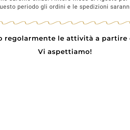
esto periodo gli ordini e le spedizioni saran
regolarmente le attività a partire
Vi aspettiamo!
Prodotti
Contatti
WE
Lo pot
 Card
Informazioni Utili
Privacy Policy
Coo