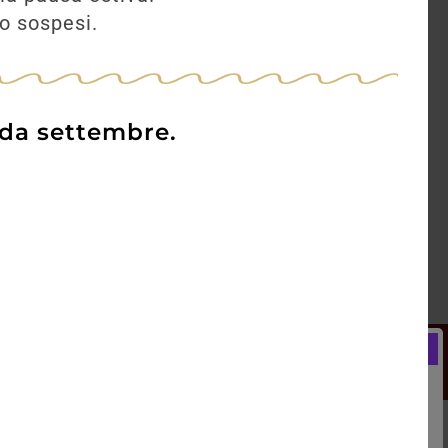
no sospesi.
 da settembre.
Newsletter
Registrati e ricevi subito un
LCOME BONUS del 5% di SCONTO
rai utilizzare sin dal tuo primo acquisto.
kie Policy
Blog