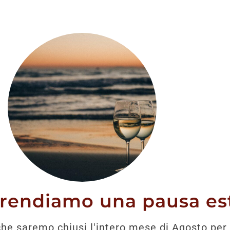
stato trovato nessun prodotto che corrisponde alla tua 
prendiamo una pausa est
he saremo chiusi l'intero mese di Agosto per 