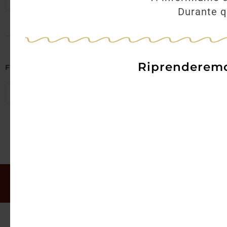
Seleziona regioni
Durante qu
Riprenderemo 
Filtra per Abbinamenti
Seleziona abbinamenti
Il mio account
Offerte
Chi siamo
Gift