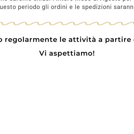
esto periodo gli ordini e le spedizioni saran
regolarmente le attività a partire
Vi aspettiamo!
Prodotti
Contatti
WE
Lo pot
 Card
Informazioni Utili
Privacy Policy
Coo