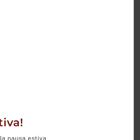
selezione.
iva!
la pausa estiva.