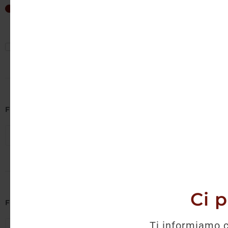
Non è 
35
€
—
40
€
Mostra solo offerte
Filtra per Cantina
Seleziona cantine
Ci 
Filtra per Regione
Ti informiamo c