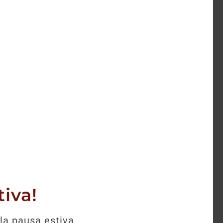
selezione.
iva!
la pausa estiva.