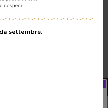
no sospesi.
 da settembre.
Newsletter
Registrati e ricevi subito un
LCOME BONUS del 5% di SCONTO
rai utilizzare sin dal tuo primo acquisto.
kie Policy
Blog