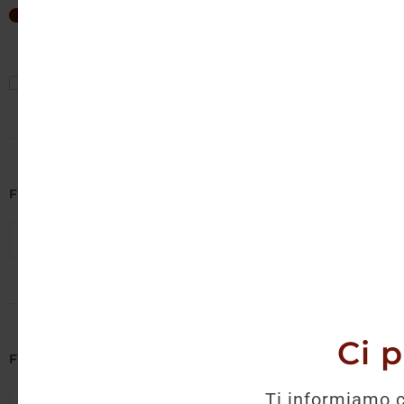
Non è 
35
€
—
40
€
Mostra solo offerte
Filtra per Cantina
Seleziona cantine
Ci 
Filtra per Regione
Ti informiamo c