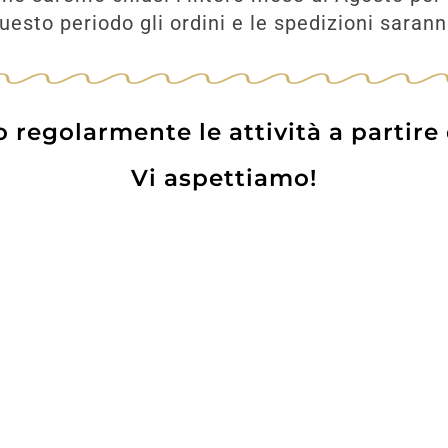
esto periodo gli ordini e le spedizioni saran
regolarmente le attività a partire
Vi aspettiamo!
Prodotti
Contatti
WE
Lo pot
 Card
Informazioni Utili
Privacy Policy
Coo