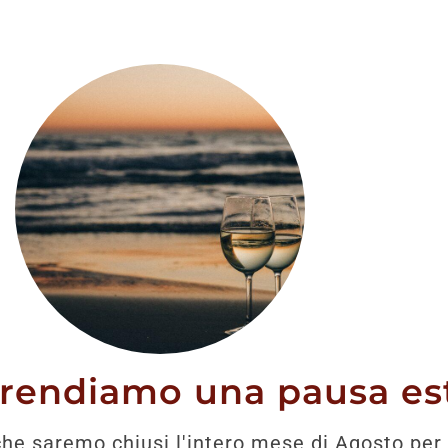
stato trovato nessun prodotto che corrisponde alla tua 
prendiamo una pausa est
he saremo chiusi l'intero mese di Agosto per 