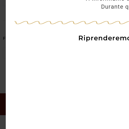
Seleziona regioni
Durante qu
Riprenderemo 
Filtra per Abbinamenti
Seleziona abbinamenti
Il mio account
Offerte
Chi siamo
Gift