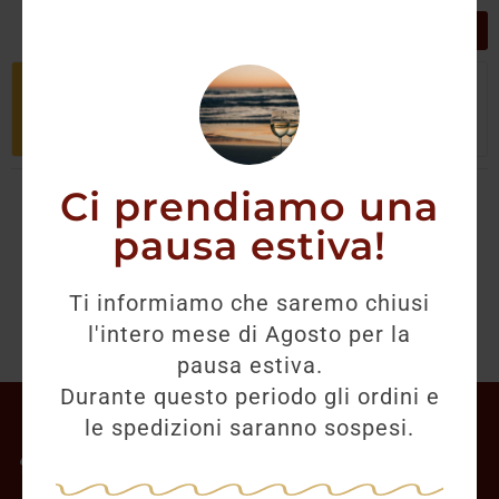
GRIGLIA
LISTA
Non è stato trovato nessun prodotto
che corrisponde alla tua selezione.
Ci prendiamo una
pausa estiva!
Ti informiamo che saremo chiusi
l'intero mese di Agosto per la
pausa estiva.
Durante questo periodo gli ordini e
Il mio account
le spedizioni saranno sospesi.
Offerte