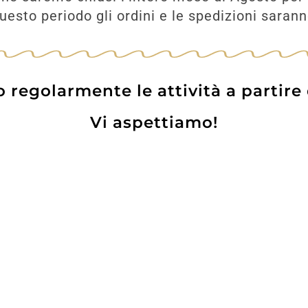
esto periodo gli ordini e le spedizioni saran
regolarmente le attività a partire
Vi aspettiamo!
Prodotti
Contatti
WE
Lo pot
 Card
Informazioni Utili
Privacy Policy
Coo