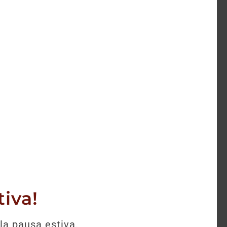
selezione.
iva!
la pausa estiva.