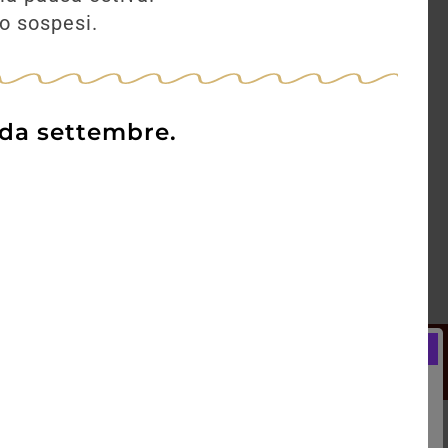
no sospesi.
 da settembre.
Newsletter
Registrati e ricevi subito un
LCOME BONUS del 5% di SCONTO
rai utilizzare sin dal tuo primo acquisto.
kie Policy
Blog