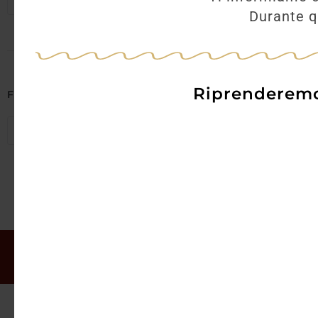
Seleziona regioni
Durante qu
Riprenderemo 
Filtra per Abbinamenti
Seleziona abbinamenti
Il mio account
Offerte
Chi siamo
Gift