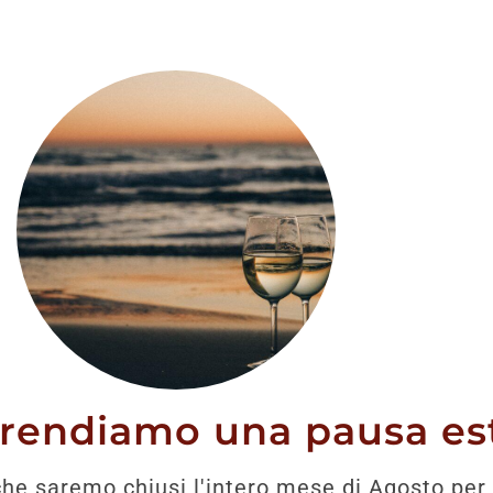
stato trovato nessun prodotto che corrisponde alla tua 
prendiamo una pausa est
he saremo chiusi l'intero mese di Agosto per 