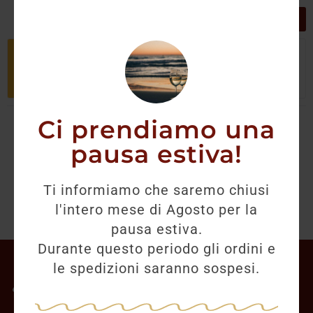
GRIGLIA
LISTA
Non è stato trovato nessun prodotto
che corrisponde alla tua selezione.
Ci prendiamo una
pausa estiva!
Ti informiamo che saremo chiusi
l'intero mese di Agosto per la
pausa estiva.
Durante questo periodo gli ordini e
Il mio account
le spedizioni saranno sospesi.
Offerte