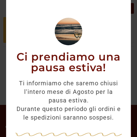
GRIGLIA
LISTA
Non è stato trovato nessun prodotto
che corrisponde alla tua selezione.
Ci prendiamo una
pausa estiva!
Ti informiamo che saremo chiusi
l'intero mese di Agosto per la
pausa estiva.
Durante questo periodo gli ordini e
Il mio account
le spedizioni saranno sospesi.
Offerte