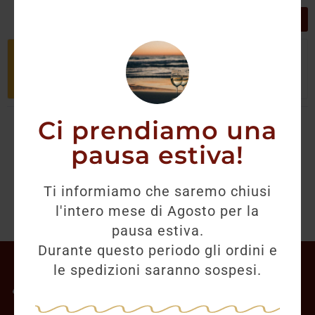
GRIGLIA
LISTA
Non è stato trovato nessun prodotto
che corrisponde alla tua selezione.
Ci prendiamo una
pausa estiva!
Ti informiamo che saremo chiusi
l'intero mese di Agosto per la
pausa estiva.
Durante questo periodo gli ordini e
Il mio account
le spedizioni saranno sospesi.
Offerte