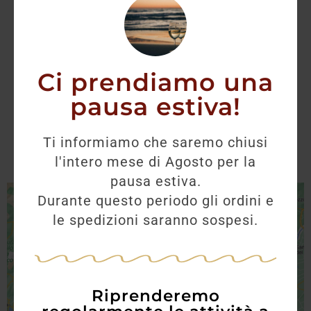
Distribuito nelle frazioni di Saccol ,San
Pietro di Barbozza e Santo Stefano, il
Cartizze ha profumo giovane, fruttato e
Ci prendiamo una
gusto delicato. Ottimo aperitivo, si
pausa estiva!
accompagna anche a dolci leggeri.
Ti informiamo che saremo chiusi
l'intero mese di Agosto per la
pausa estiva.
Durante questo periodo gli ordini e
le spedizioni saranno sospesi.
Riprenderemo