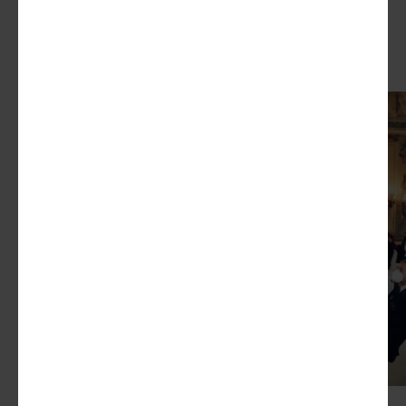
La
competizio
ne