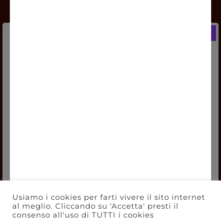
Registrati e ricevi subito un
WELCOME BONUS del 5% di SCONTO
Lo potrai utilizzare sin dal tuo primo
acquisto.
Dichiaro di aver preso visione dell’
Informativa
per la
finalità di riscontro alla mia richiesta di contatto.
ISCRIVITI!
Usiamo i cookies per farti vivere il sito internet
al meglio. Cliccando su 'Accetta' presti il
Usa il codice
consenso all'uso di TUTTI i cookies