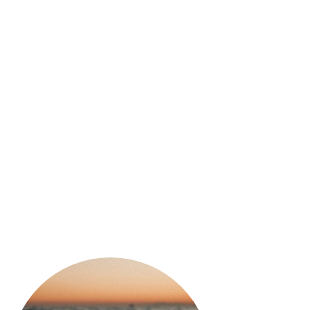
Bosco
 diventa realtà
tempo, superano ogni tipo di illusione e