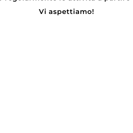
Vi aspettiamo!
bensì qualcosa di molto importante
titolo di Franciacorta, senza altre
to usato non solo per lo spumante ma
 stessa zona, rinominati Terre di
anca.
iarazione d’orgoglio, d’identità e di
un sogno vissuto tra leggenda e realtà.
otti Cà del Bosco
NEXT