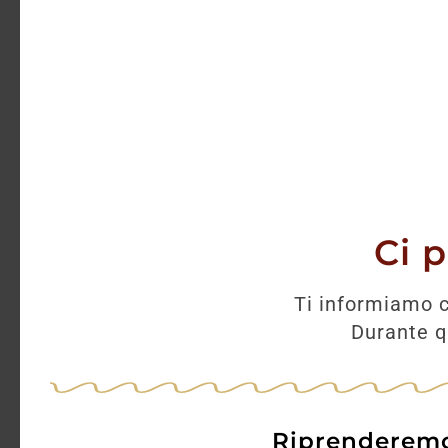
immaginazione.
Serve scriverle, perché possano racc
Allo stesso modo nasce la storia de
Annamaria Clementi Zanella acquista
Erbusco, in Franciacorta e allora, 
è speciale e risveglia il bosco addo
Cantina Ca’ del 
Ci 
I Franciacorta
Ti informiamo c
Durante qu
Franciacorta ha la sua etimologia nel
esattamente, regione esente tasse.
Infatti, a quanto pare, queste terre 
E pensare che oggi, già solo pronun
Riprenderemo 