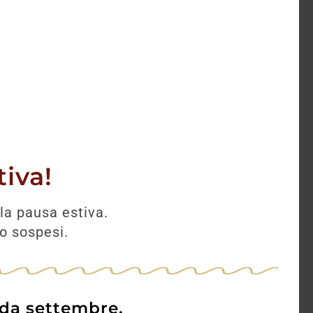
iva!
la pausa estiva.
no sospesi.
 da settembre.