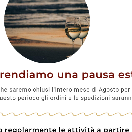
ontarsi.
lla Cantina Ca’ del Bosco, quando
 una casa su una collina. Posta lì, a
Maurizio Zanella comprende che quel luogo
rmentato.
Bosco
prendiamo una pausa est
he saremo chiusi l'intero mese di Agosto per 
esto periodo gli ordini e le spedizioni saran
la lingua latina, corte franca e significa
bresciane erano proprietà del clero.
ciare
Franciacorta
, sappiamo che stiamo
regolarmente le attività a partire