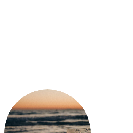
il rum, erano venduti solo nei negozietti che
ne
.
m era un legame tra la famiglia che lo
uelli che vivevano nelle zone circostanti.
ale, il nuovo stile di commercio dettato
 della discesa per la famiglia Simonnet,
retti a vendere la proprietà alla famiglia
a, un grande sogno sembrava spegnersi
ende nella cantina
nza è impossibile trovare l’insperato
e,
ttere i suoi ultimi colpi, Yves e José
ulso alla distilleria e la portarono di