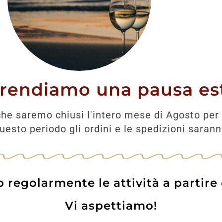
ceso l’antico sogno ma ha conseguito
iasi distilleria e la sua produzione.
ano non solo dar vita al prodotto ma
prendiamo una pausa est
onne di distillazione e iniziarono un
r proiettare e donare al futuro un
he saremo chiusi l'intero mese di Agosto per 
esto periodo gli ordini e le spedizioni saran
piante
te, non si coltivavano solo piante ma si
regolarmente le attività a partire
a una tradizione, con le radici nella sua
o, per poter donare a quel marchio l’onore
Vi aspettiamo!