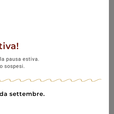
iva!
la pausa estiva.
no sospesi.
 da settembre.