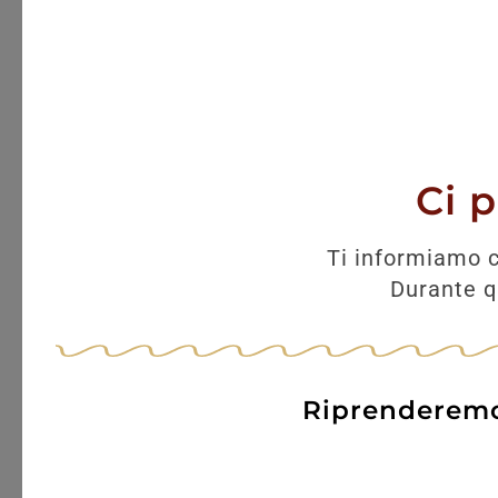
nuovo al suo splendore.
La famiglia Hayot, non solo ha riac
quel valore imprescindibile per quals
per di più, i coniugi Hayot intendev
anche a tutta la cultura del luogo.
Ci 
Perciò, smantellarono le vecchie col
lavoro minuzioso di rinnovamento pe
Ti informiamo c
prodotto di grande qualità.
Durante qu
Un’arte che inizia dalle 
Infatti, non si distillava solo una vi
Riprenderemo 
distillavano sogni e si coltivava tutt
terra e le ali verso il futuro. Propri
che meritava.