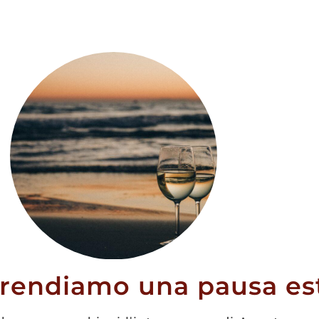
o DOC “Vial”
Pinot Bianco DOC
n 2023
Kaltern 2024
prendiamo una pausa est
12,50
€
12,00
€
9,50
€