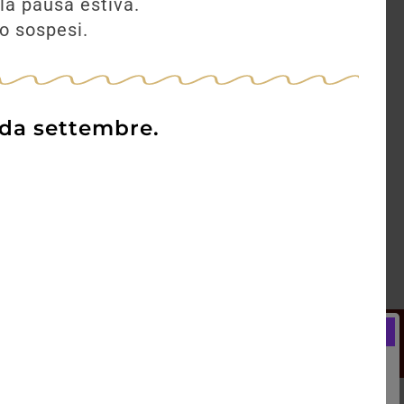
la pausa estiva.
no sospesi.
 da settembre.
Newsletter
Registrati e ricevi subito un
LCOME BONUS del 5% di SCONTO
rai utilizzare sin dal tuo primo acquisto.