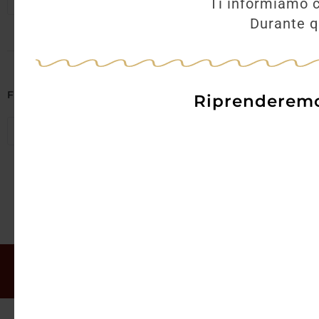
Seleziona regioni
Ti informiamo c
Durante qu
AGGI
Filtra per Abbinamenti
Riprenderemo 
Seleziona abbinamenti
Il mio account
Offerte