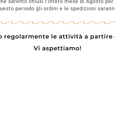
he saremo chiusi l'intero mese di Agosto per 
esto periodo gli ordini e le spedizioni saran
UNGI
AGGIUNGI
regolarmente le attività a partire
Vi aspettiamo!
Prodotti
Contatti
WE
Lo pot