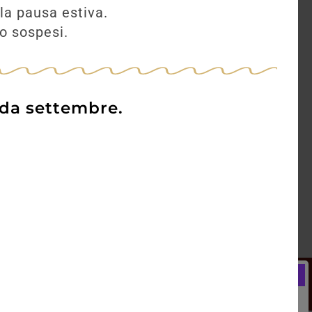
la pausa estiva.
no sospesi.
 da settembre.
Newsletter
Registrati e ricevi subito un
LCOME BONUS del 5% di SCONTO