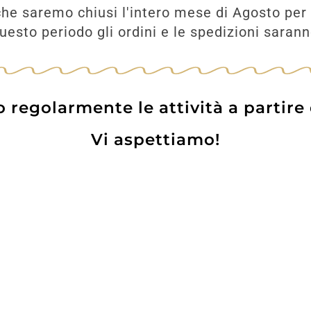
31,70
€
he saremo chiusi l'intero mese di Agosto per 
esto periodo gli ordini e le spedizioni saran
UNGI
regolarmente le attività a partire
Vi aspettiamo!
Prodotti
Contatti
WE