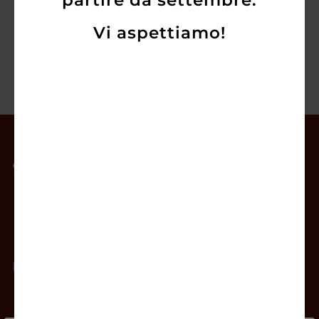
partire da settembre.
Vi aspettiamo!
Il mio account
Offerte
Prodotti
Contatti
Newsletter