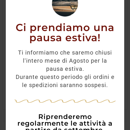
Ci prendiamo una
pausa estiva!
Cabernet Sauvignon Casale del Giglio
2019
Ti informiamo che saremo chiusi
l'intero mese di Agosto per la
17,40
€
15,40
€
pausa estiva.
Durante questo periodo gli ordini e
le spedizioni saranno sospesi.
AGGIUNGI
Riprenderemo
regolarmente le attività a