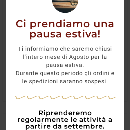
Ci prendiamo una
pausa estiva!
Lagrein DOC “Lareith” Kaltern 2022
Ti informiamo che saremo chiusi
l'intero mese di Agosto per la
18,50
€
15,00
€
pausa estiva.
Durante questo periodo gli ordini e
AGGIUNGI
le spedizioni saranno sospesi.
Riprenderemo
regolarmente le attività a
partire da settembre.