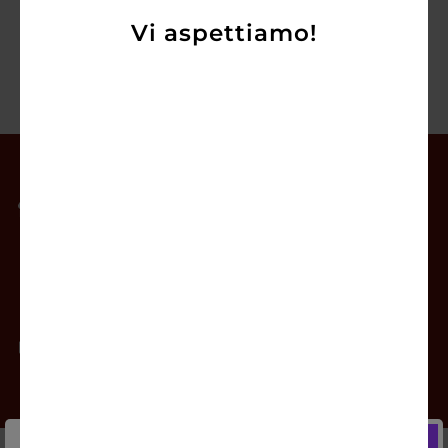
Vi aspettiamo!
Il mio account
Offerte
Prodotti
Contatti
Newsletter