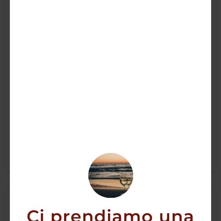
Rum Santiago 8yo
32,00
€
29,90
€
AGGIUNGI
Ci prendiamo una