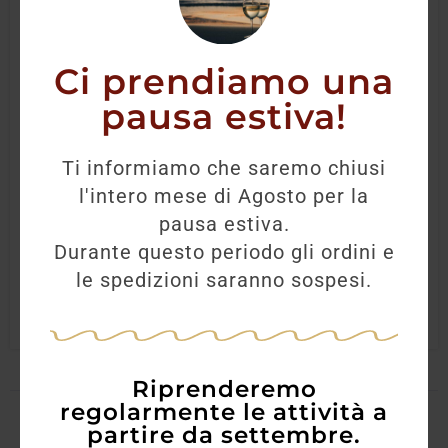
Ci prendiamo una
pausa estiva!
Rum Santiago 8yo
Ti informiamo che saremo chiusi
l'intero mese di Agosto per la
32,00
€
29,90
€
pausa estiva.
Durante questo periodo gli ordini e
AGGIUNGI
le spedizioni saranno sospesi.
Riprenderemo
regolarmente le attività a
partire da settembre.