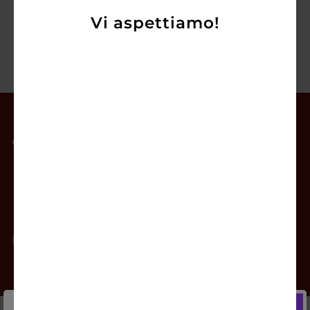
Vi aspettiamo!
Il mio account
Offerte
Prodotti
Contatti
Newsletter