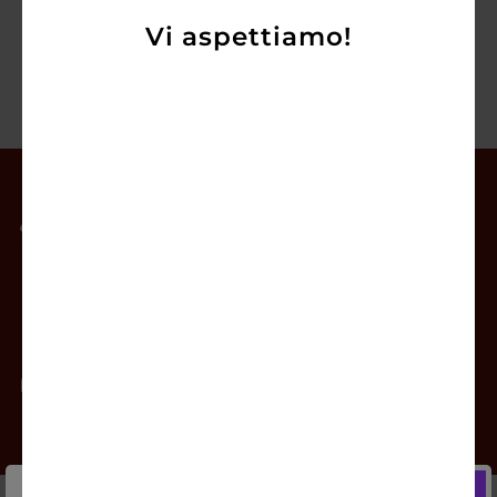
Vi aspettiamo!
Il mio account
Offerte
Prodotti
Contatti
Newsletter