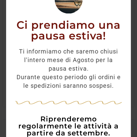
Ci prendiamo una
pausa estiva!
Gin Fifty Pounds London 70CL
Ti informiamo che saremo chiusi
l'intero mese di Agosto per la
35,70
€
31,60
€
pausa estiva.
Durante questo periodo gli ordini e
AGGIUNGI
le spedizioni saranno sospesi.
Riprenderemo
regolarmente le attività a
partire da settembre.