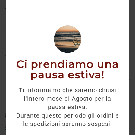
Una creazione ideale sia per il consumatore locale
che internazionale.
PREVIOUS
Rosé – Livio Felluga
Ci prendiamo una
pausa estiva!
NEXT
Vino Illivio – Cantina Livio Felluga
Ti informiamo che saremo chiusi
l'intero mese di Agosto per la
pausa estiva.
Leave a reply
Durante questo periodo gli ordini e
le spedizioni saranno sospesi.
Default Comments (0)
Facebook Comments