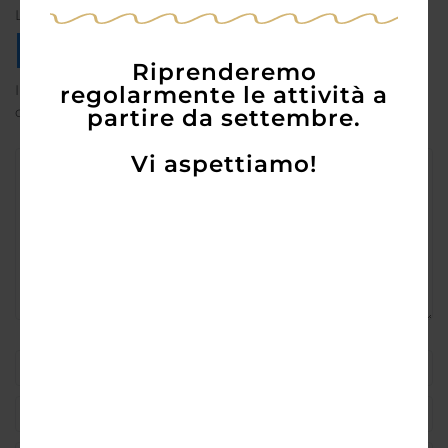
Login con il tuo ID Social
Riprenderemo
regolarmente le attività a
Il tuo indirizzo email non sarà pubblicato.
I campi
obbligatori sono contrassegnati
*
partire da settembre.
Vi aspettiamo!