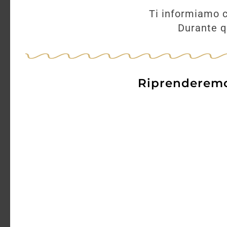
Ti informiamo c
Durante qu
Riprenderemo 
Pinot Nero Riserva