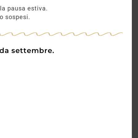
la pausa estiva.
no sospesi.
 da settembre.
1
Varvaglione Collezione