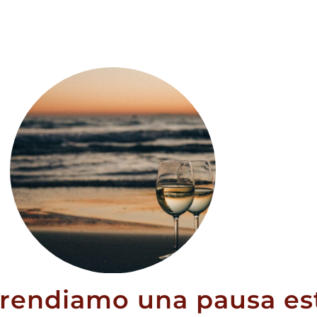
Avvisami quando
disponibile
RICHIEDI AVVISO
prendiamo una pausa est