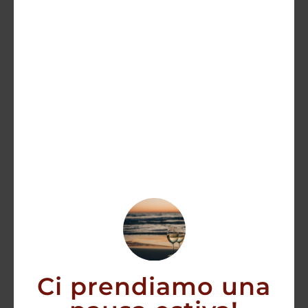
Timorous Beastie
60,00
€
54,30
€
AGGIUNGI
Ci prendiamo una