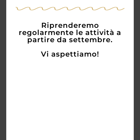
Brut
14,00
€
12,20
€
Riprenderemo
regolarmente le attività a
partire da settembre.
AGGIUNGI
Vi aspettiamo!