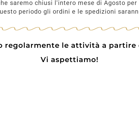
he saremo chiusi l'intero mese di Agosto per 
esto periodo gli ordini e le spedizioni saran
Prodotti correlati
regolarmente le attività a partire
Vi aspettiamo!
Gin Barber’s 40°
BRUNELLO
MONTALCINO PI