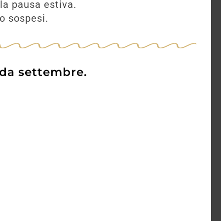
la pausa estiva.
no sospesi.
 da settembre.
GUD Italian London Dry
AN
Gin