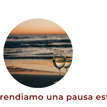
Avvisami quando
disponibile
RICHIEDI AVVISO
prendiamo una pausa est