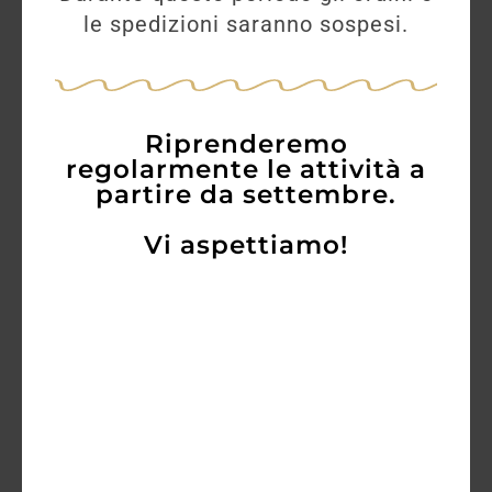
le spedizioni saranno sospesi.
Riprenderemo
regolarmente le attività a
Gin Cubical Ultra Premium 70CL
partire da settembre.
Vi aspettiamo!
54,50
€
51,10
€
AGGIUNGI