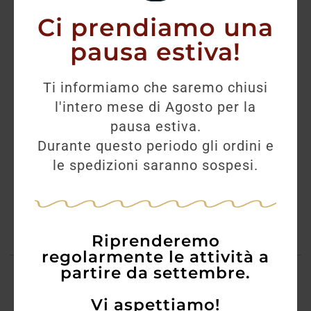
45,00
€
Ci prendiamo una
Il Gin O De V White è un dry gin di origine
pausa estiva!
vinosa. È ottenuto da una distillazione di vino
fermentato parzialmente. Questo gin si
caratterizza nell’avere toni mediterranei. È
Ti informiamo che saremo chiusi
rotondo, morbido, complesso ed esplosivo nel
l'intero mese di Agosto per la
gusto. Rispetto alla sua variante Black è più
profumato, complesso ed elegante grazie alla
pausa estiva.
presenza di fico e una maggior presenza di
Durante questo periodo gli ordini e
bacche di vaniglia. Il processo di distillazione
le spedizioni saranno sospesi.
avviene in alambicco a caldaiette e alambicco
discontinuo a vapore diretto.
4 disponibili
Riprenderemo
regolarmente le attività a
partire da settembre.
Vi aspettiamo!