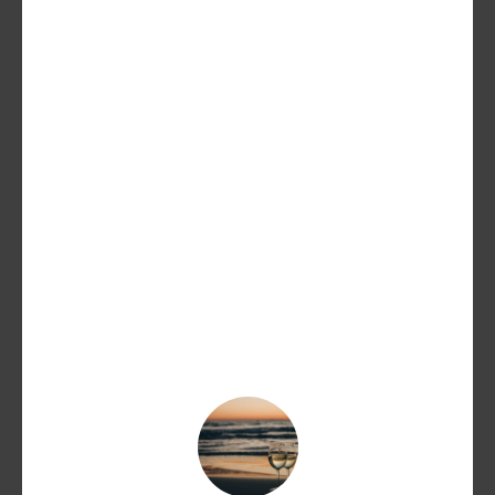
OFFERTA
Gin O De V White Italian 70 CL
COD:
1696
Categorie:
GIN
,
SPIRITS
Tag:
dry gin
,
EVO
,
White
55,00
€