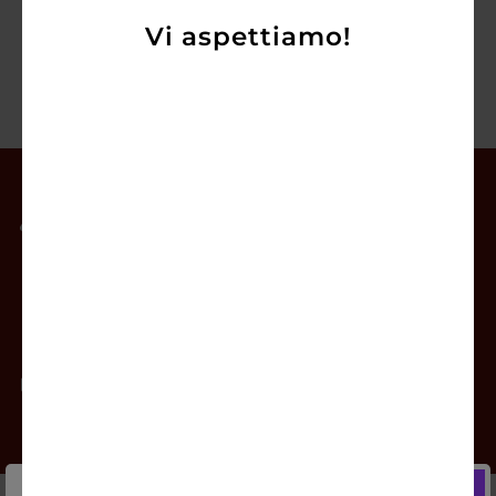
Vi aspettiamo!
Il mio account
Offerte
Prodotti
Contatti
Newsletter