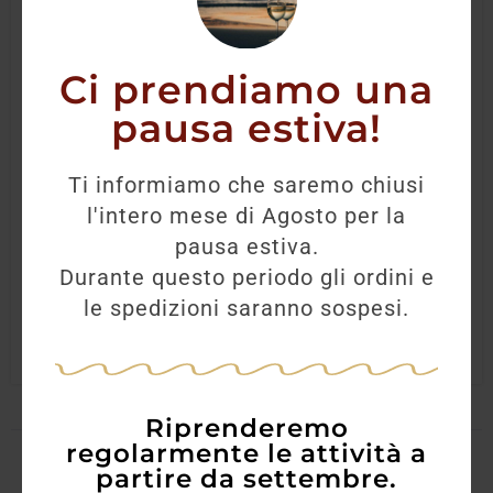
Ci prendiamo una
pausa estiva!
Gin O De V White Italian 70 CL
Ti informiamo che saremo chiusi
l'intero mese di Agosto per la
55,00
€
45,00
€
pausa estiva.
Durante questo periodo gli ordini e
AGGIUNGI
le spedizioni saranno sospesi.
Riprenderemo
regolarmente le attività a
partire da settembre.