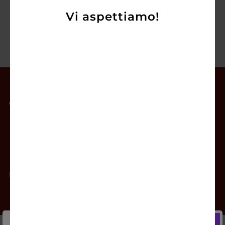
Vi aspettiamo!
Il mio account
Offerte
Prodotti
Contatti
Newsletter