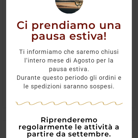
Ci prendiamo una
pausa estiva!
GUD Italian London Dry Gin
Ti informiamo che saremo chiusi
l'intero mese di Agosto per la
55,00
€
49,50
€
pausa estiva.
Durante questo periodo gli ordini e
AGGIUNGI
le spedizioni saranno sospesi.
Riprenderemo
regolarmente le attività a
partire da settembre.