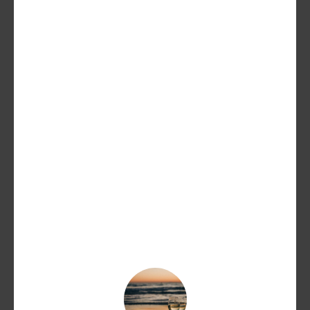
Mirabella Demetra Extra Brut
Millesimato