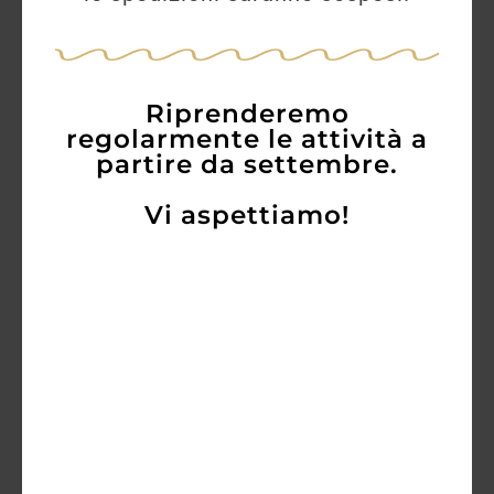
Varvaglione Bianco Puglia 12 e mezzo
(BIO) 2024
Riprenderemo
regolarmente le attività a
8,50
€
7,10
€
partire da settembre.
Vi aspettiamo!
AGGIUNGI