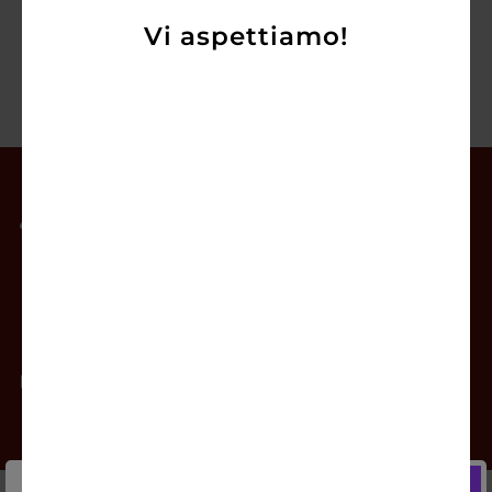
Vi aspettiamo!
Il mio account
Offerte
Prodotti
Contatti
Newsletter