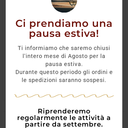
Ci prendiamo una
pausa estiva!
Amaro Formidabile
Ti informiamo che saremo chiusi
l'intero mese di Agosto per la
33,00
€
29,30
€
pausa estiva.
Durante questo periodo gli ordini e
AGGIUNGI
le spedizioni saranno sospesi.
Riprenderemo
regolarmente le attività a
partire da settembre.