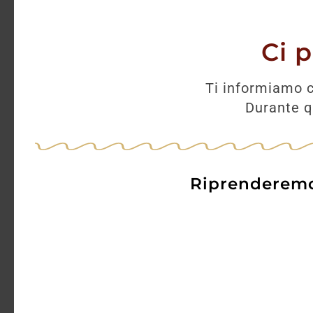
Amaro Im
Jeff
Ci 
33,00
€
Ti informiamo c
Durante qu
AGGI
Riprenderemo 