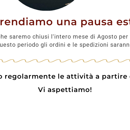
portante
Amaro Rupes
erson
prendiamo una pausa est
20,00
€
17,50
€
31,00
€
he saremo chiusi l'intero mese di Agosto per 
esto periodo gli ordini e le spedizioni saran
AGGIUNGI
UNGI
regolarmente le attività a partire
Vi aspettiamo!