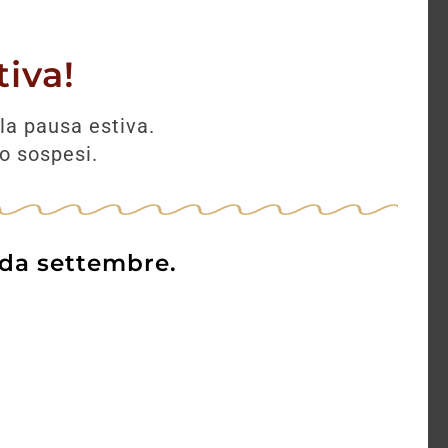
Amaro Venti
iva!
31,00
€
27,60
€
la pausa estiva.
no sospesi.
AGGIUNGI
 da settembre.