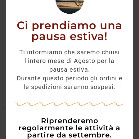
Ci prendiamo una
pausa estiva!
Gin Citadelle 70L
Ti informiamo che saremo chiusi
l'intero mese di Agosto per la
41,50
€
36,80
€
pausa estiva.
Durante questo periodo gli ordini e
AGGIUNGI
le spedizioni saranno sospesi.
Riprenderemo
regolarmente le attività a
partire da settembre.