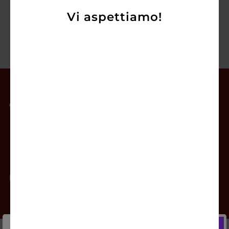
Vi aspettiamo!
Il mio account
Offerte
Prodotti
Contatti
Newsletter