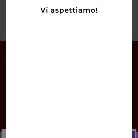
Vi aspettiamo!
Il mio account
Offerte
Prodotti
Contatti
Newsletter