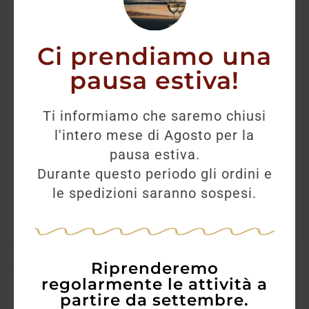
Ci prendiamo una
pausa estiva!
Gin Citadelle 70L
Ti informiamo che saremo chiusi
l'intero mese di Agosto per la
41,50
€
36,80
€
pausa estiva.
Durante questo periodo gli ordini e
AGGIUNGI
le spedizioni saranno sospesi.
Riprenderemo
regolarmente le attività a
partire da settembre.