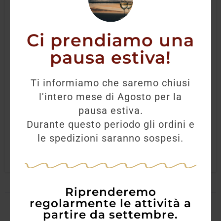
Ci prendiamo una
pausa estiva!
Gin Botanist
Ti informiamo che saremo chiusi
l'intero mese di Agosto per la
43,90
€
39,00
€
pausa estiva.
Durante questo periodo gli ordini e
AGGIUNGI
le spedizioni saranno sospesi.
Riprenderemo
regolarmente le attività a
partire da settembre.