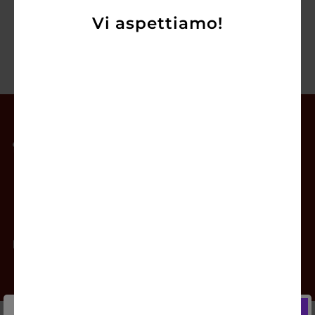
Vi aspettiamo!
Il mio account
Offerte
Prodotti
Contatti
Newsletter