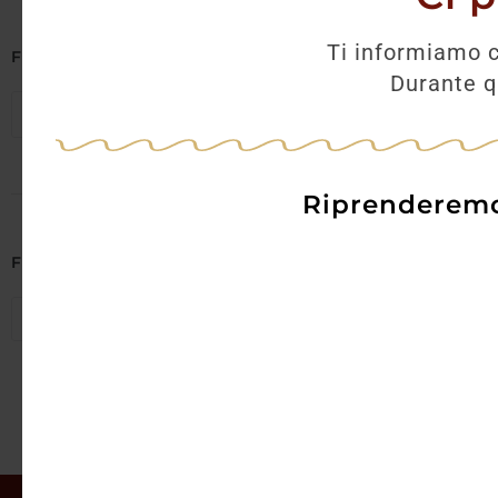
AGGI
Ti informiamo c
Filtra per Regione
Durante qu
Poitou Charentes
×
Riprenderemo 
Filtra per Abbinamenti
Seleziona abbinamenti