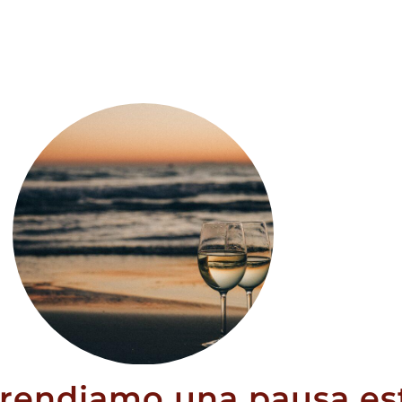
delle 70L
36,80
€
prendiamo una pausa est