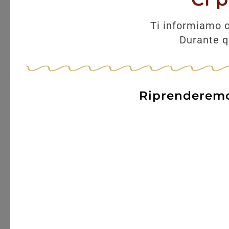
Ti informiamo c
Durante qu
Riprenderemo 
GUD Italian
G
55,00
€