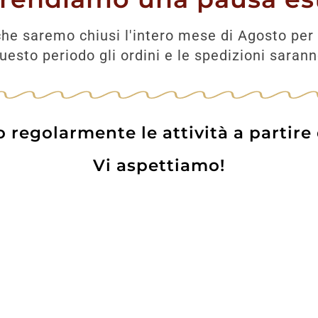
he saremo chiusi l'intero mese di Agosto per 
esto periodo gli ordini e le spedizioni saran
regolarmente le attività a partire
Vi aspettiamo!
 London Dry
Morellino di Scansano
in
Poggio Al Lupo Doc
49,50
€
11,00
€
9,90
€