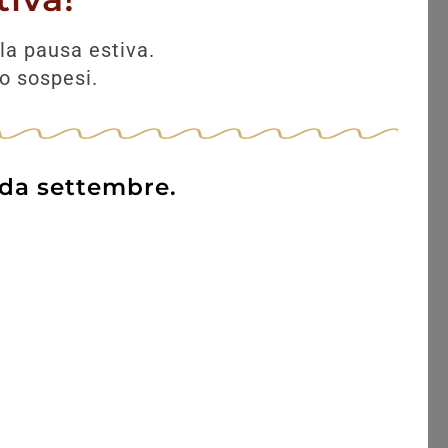
la pausa estiva.
no sospesi.
 da settembre.
Tignanello 2021 Antinori
– Toscana IGT
150,00
€