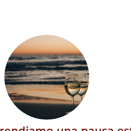
ELLO
BRUNELLO
LCINO
MONTALCINO PIAN
NERA 2018
DELLE VIGNE ANTINORI
CL
2020 75CL
80
€
49,80
€
UNGI
AGGIUNGI
prendiamo una pausa est