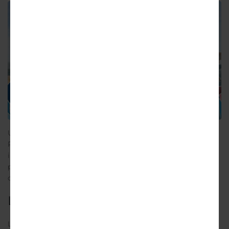
Un nuovo prodotto è in arrivo nello store di
Primewine: direttamente dal Giappone un Rum
ispirato ad un’antica leggenda d’Oriente, la cui
particolarità è il filtraggio del prodotto attraverso
coralli veri.
La storia di Minoki
La creazione del Rum Minoki è ispirata ad un’antica