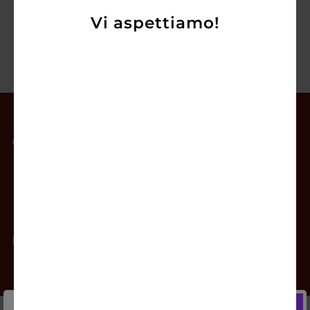
Vi aspettiamo!
Il mio account
Offerte
Prodotti
Contatti
Newsletter