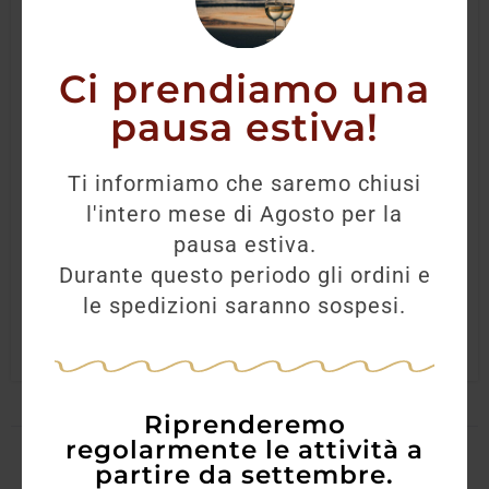
Ci prendiamo una
pausa estiva!
Rum Coloma Colombia 8 anni
Ti informiamo che saremo chiusi
l'intero mese di Agosto per la
44,00
€
39,60
€
pausa estiva.
Durante questo periodo gli ordini e
AGGIUNGI
le spedizioni saranno sospesi.
Riprenderemo
regolarmente le attività a
partire da settembre.