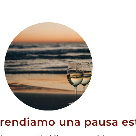
orito Tratto
 (Bio)
prendiamo una pausa est
0
€