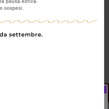
la pausa estiva.
no sospesi.
 da settembre.
Newsletter
Registrati e ricevi subito un
LCOME BONUS del 5% di SCONTO
rai utilizzare sin dal tuo primo acquisto.