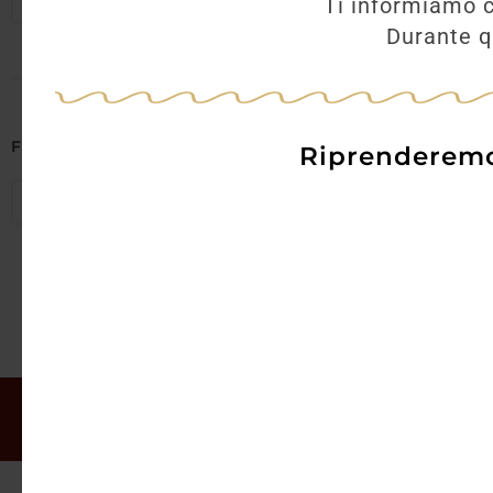
Seleziona regioni
Ti informiamo c
Durante qu
AGGI
Filtra per Abbinamenti
Riprenderemo 
Seleziona abbinamenti
Il mio account
Offerte