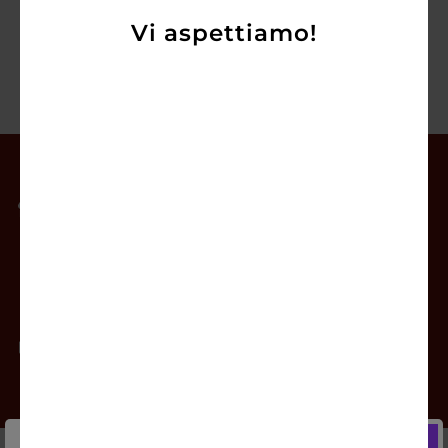
Vi aspettiamo!
Il mio account
Offerte
Prodotti
Contatti
Newsletter