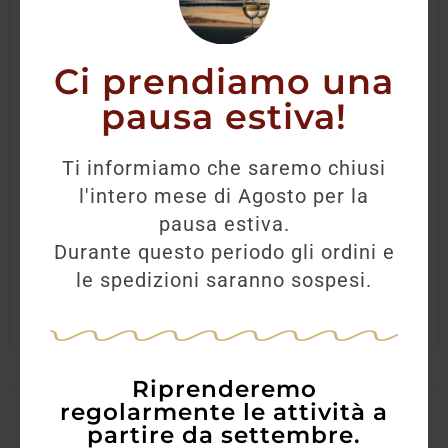
Ci prendiamo una
pausa estiva!
Rum Maison Du Rum Guatemala 70cl
Ti informiamo che saremo chiusi
l'intero mese di Agosto per la
76,50
€
67,80
€
pausa estiva.
Durante questo periodo gli ordini e
AGGIUNGI
le spedizioni saranno sospesi.
Riprenderemo
regolarmente le attività a
partire da settembre.