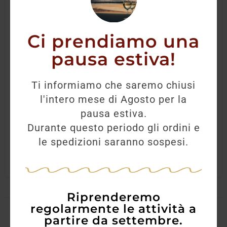
Ci prendiamo una
pausa estiva!
Gin Barber’s 40°
Ti informiamo che saremo chiusi
l'intero mese di Agosto per la
34,30
€
30,40
€
pausa estiva.
Durante questo periodo gli ordini e
AGGIUNGI
le spedizioni saranno sospesi.
Riprenderemo
regolarmente le attività a
partire da settembre.