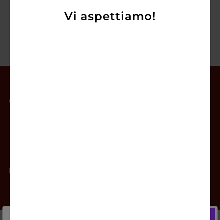
Vi aspettiamo!
Il mio account
Offerte
Prodotti
Contatti
Newsletter