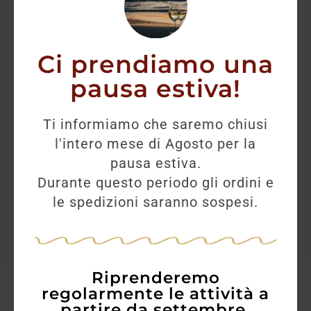
Ci prendiamo una
pausa estiva!
Oasi di Feudo Maccari Rosato 2022
Ti informiamo che saremo chiusi
12,50
€
l'intero mese di Agosto per la
pausa estiva.
Durante questo periodo gli ordini e
AGGIUNGI
le spedizioni saranno sospesi.
Riprenderemo
regolarmente le attività a
partire da settembre.